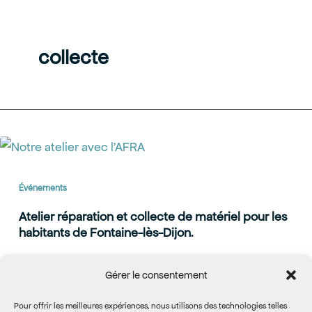
collecte
Événements
Atelier réparation et collecte de matériel pour les
habitants de Fontaine-lès-Dijon.
Vendredi 26 avril, de 18h à 20h à l’espace Pierre
Gérer le consentement
Jacques, salle 21 (accès rue des carrois), l’association
Pour offrir les meilleures expériences, nous utilisons des technologies telles
Désobsolescence, en partenariat avec l’AFRA